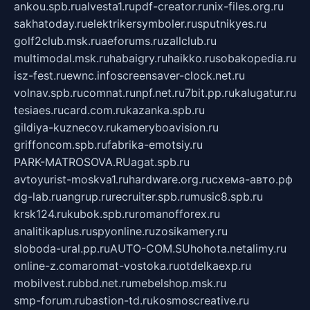
ankou.spb.ru
alvesta1.ru
pdf-creator.ru
nix-files.org.ru
sakhatoday.ru
elektrikersymboler.ru
sputnikyes.ru
golf2club.msk.ru
aeforums.ru
zallclub.ru
multimodal.msk.ru
habaigry.ru
haikko.ru
sobakopedia.ru
isz-fest.ru
ewnc.info
screensaver-clock.net.ru
volnav.spb.ru
comnat.ru
npf.net.ru
7bit.pp.ru
kalugatur.ru
tesiaes.ru
card.com.ru
kazanka.spb.ru
gildiya-kuznecov.ru
kameryboavision.ru
griffoncom.spb.ru
fabrika-emotsiy.ru
PARK-MATROSOVA.RU
agat.spb.ru
avtoyurist-moskva1.ru
hardware.org.ru
схема-авто.рф
dg-lab.ru
angrup.ru
recruiter.spb.ru
music8.spb.ru
krsk124.ru
kubok.spb.ru
romanofforex.ru
analitikaplus.ru
spyonline.ru
zosikamery.ru
sloboda-ural.pp.ru
AUTO-COM.SU
hohota.net
alimy.ru
online-z.com
aromat-vostoka.ru
otdelkaexp.ru
mobilvest.ru
bbd.net.ru
mebelshop.msk.ru
smp-forum.ru
bastion-td.ru
kosmoscreative.ru