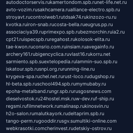
autodoctorservis.ru
kamertondom.spb.ru
net-life.net.ru
avto-vozim.ru
sakhcamera.ru
alliance-electro.spb.ru
stroyavt.ru
controlweb1.ru
tdsak74.ru
kinzozo-ru.ru
kvotka.ru
iron-snab.ru
costa-bella.ru
eugrus.pp.ru
associaciya39.ru
primexpo.spb.ru
bezmorchin.ru
ia2.ru
cpt21.ru
ispecspb.ru
regahost.ru
kolosok-elita.ru
tae-kwon.ru
consrio.com.ru
insiam.ru
avegainfo.ru
archery161.ru
bigencyclica.ru
vlast16.ru
korru.net
sarmiento.spb.su
extelopedia.ru
lammin-suo.spb.ru
iskatour.spb.ru
snpi.org.ru
running-line.ru
krygeva-spa.ru
chel.net.ru
rust-loco.ru
dugshop.ru
hl-beta.spb.ru
school494.spb.ru
mymubaby.ru
epoha-metalband.ru
ngr.spb.ru
rusgosnews.com
dieselvostok.ru
24hostel.msk.ru
w-dev.ru
f-ship.ru
regsmi.ru
filmnetwork.ru
malinasp.ru
kinosvin.ru
h2o-salon.ru
malutkayork.ru
deltaprim.spb.ru
tango-perm.ru
gooddir.ru
sgv.su
multiki-online.com
webkrasotki.com
cherinvest.ru
detskiy-ostrov.ru