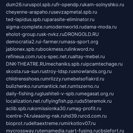
dum26.ru
ruspol.spb.ru
fr-opendp.ru
kam-solnyshko.ru
cheyenne-arapaho.ru
sevzapmetal.spb.ru
ted-lapidus.spb.ru
parasite-eliminator.ru
sigma-complete.ru
modernworld.ru
dama-moda.ru
eholot-group.ru
sk-nvkz.ru
DRONGOLD.RU
democratia2.ru
i-farmer.ru
mass-sport.org
jablonex.spb.ru
bookmess.ru
linkword.ru
refineua.com.ru
cs-spec.net.ru
altay-mebel.ru
DNK-THEATRE.RU
mechaniks.spb.ru
ipcamtechage.ru
skosta.ru
a-sun.ru
stroy-ldsp.ru
snowlands.org.ru
childrensshoes.ru
mrlizzy.ru
mebelsofiakrd.ru
bulizhenko.ru
rumantick.net.ru
mtszerno.ru
daily-fishing.ru
glushiteli-v-spb.ru
megasat.org.ru
localization.net.ru
flyingfish.pp.ru
ds5teremok.ru
aclib.spb.ru
komissionka30.ru
mag-profit.ru
icentre-74.ru
leasing-nsk.ru
hd39.ru
rcd.com.ru
bioprot.ru
deltaextreme.ru
mirkotlov07.ru
mycrossway.ru
temamedia.ru
art-fusing.ru
cbslefort.ru