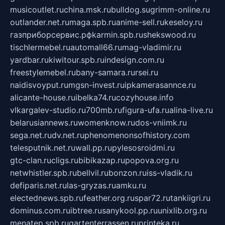
musicoutlet.ru
china.msk.ru
bulldog.su
grimm-online.ru
outlander.net.ru
maga.spb.ru
anime-sell.ru
keseloy.ru
газприборсервис.рф
karmin.spb.ru
shekswood.ru
tischlermebel.ru
automall66.ru
mag-vladimir.ru
yardbar.ru
kiwitour.spb.ru
indesign.com.ru
freestylemebel.ru
bany-samara.ru
rsei.ru
naidisvoyput.ru
mgsn-invest.ru
ipkamerasannce.ru
alicante-house.ru
ibelka74.ru
cozyhouse.info
vlkargalev-studio.ru
700mb.ru
figura-ufa.ru
alina-live.ru
belarusiannews.ru
womenknow.ru
dos-vniimk.ru
sega.net.ru
dv.net.ru
phenomenonsofhistory.com
telesputnik.net.ru
wall.pp.ru
pylesosroidmi.ru
gtc-clan.ru
cligs.ru
bibikazap.ru
popova.org.ru
netwhistler.spb.ru
bellvil.ru
bonzon.ru
iss-vladik.ru
defiparis.net.ru
las-gryzas.ru
amku.ru
electednews.spb.ru
feather.org.ru
spar72.ru
tankiigri.ru
dominus.com.ru
ibtree.ru
sanykool.pp.ru
unixlib.org.ru
menatep.spb.ru
gartenterrassen.ru
printeka.ru