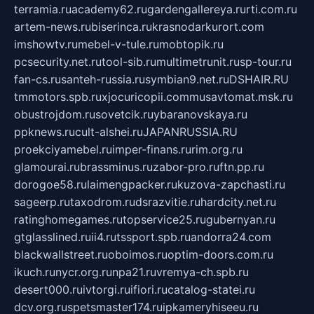
terramia.ru
academy62.ru
gardengallereya.ru
rti.com.ru
artem-news.ru
biserinca.ru
krasnodarkurort.com
imshowtv.ru
mebel-v-tule.ru
mobtopik.ru
pcsecurity.net.ru
tool-sib.ru
multimetrunit.ru
sp-tour.ru
fan-cs.ru
santeh-russia.ru
symbian9.net.ru
DSHAIR.RU
tmmotors.spb.ru
xjocuricopii.com
musavtomat.msk.ru
obustrojdom.ru
sovetcik.ru
ybaranovskaya.ru
ppknews.ru
cult-alshei.ru
JAPANRUSSIA.RU
proekciyamebel.ru
imper-finans.ru
rim.org.ru
glamourai.ru
brassminus.ru
zabor-pro.ru
ftn.pp.ru
dorogoe58.ru
laimengpacker.ru
kuzova-zapchasti.ru
sageerp.ru
taxodrom.ru
dsrazvitie.ru
hardcity.net.ru
ratinghomegames.ru
topservice25.ru
gubernyan.ru
gtglasslined.ru
ii4.ru
tssport.spb.ru
andorra24.com
blackwallstreet.ru
oboimos.ru
optim-doors.com.ru
ikuch.ru
nycr.org.ru
npa21.ru
vremya-ch.spb.ru
desert000.ru
ivtorgi.ru
ifiori.ru
catalog-statei.ru
dcv.org.ru
spetsmaster174.ru
ipkameryhiseeu.ru