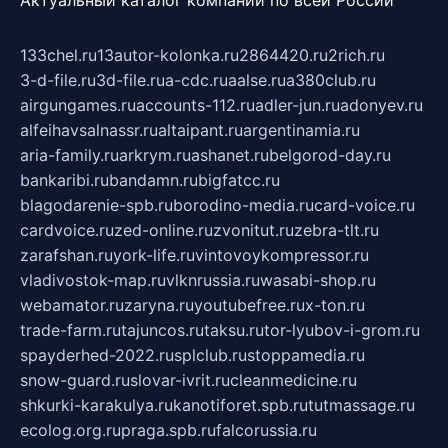
133chel.ru
13autor-kolonka.ru
2864420.ru
2rich.ru
3-d-file.ru
3d-file.ru
a-cdc.ru
aalse.ru
a380club.ru
airgungames.ru
accounts-112.ru
adler-jun.ru
adonyev.ru
alfeihavsalnassr.ru
altaipant.ru
argentinamia.ru
aria-family.ru
arkrym.ru
ashanet.ru
belgorod-day.ru
bankaribi.ru
bandamn.ru
bigfatcc.ru
blagodarenie-spb.ru
borodino-media.ru
card-voice.ru
cardvoice.ru
zed-online.ru
zvonitut.ru
zebra-tlt.ru
zarafshan.ru
york-life.ru
vintovoykompressor.ru
vladivostok-map.ru
vlknrussia.ru
wasabi-shop.ru
webamator.ru
zaryna.ru
youtubefree.ru
x-ton.ru
trade-farm.ru
tajuncos.ru
taksu.ru
tor-lyubov-i-grom.ru
spayderhed-2022.ru
splclub.ru
stoppamedia.ru
snow-guard.ru
slovar-ivrit.ru
cleanmedicine.ru
shkurki-karakulya.ru
kanotiforet.spb.ru
tutmassage.ru
ecolog.org.ru
praga.spb.ru
falcorussia.ru