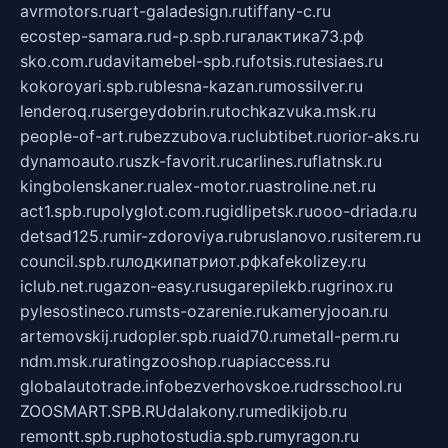
avrmotors.ru
art-galadesign.ru
tiffany-c.ru
ecostep-samara.ru
d-p.spb.ru
галактика73.рф
sko.com.ru
davitamebel-spb.ru
fotsis.ru
tesiaes.ru
kokoroyari.spb.ru
blesna-kazan.ru
mossilver.ru
lenderoq.ru
sergeydobrin.ru
tochkazvuka.msk.ru
people-of-art.ru
bezzubova.ru
clubtibet.ru
orior-aks.ru
dynamoauto.ru
szk-favorit.ru
carlines.ru
flatnsk.ru
kingbolenskaner.ru
alex-motor.ru
astroline.net.ru
act1.spb.ru
polyglot.com.ru
gidlipetsk.ru
ooo-driada.ru
detsad125.ru
mir-zdoroviya.ru
bruslanovo.ru
siterem.ru
council.spb.ru
лодкипатриот.рф
kafekolizey.ru
iclub.net.ru
gazon-easy.ru
sugarepilekb.ru
grinox.ru
pylesostineco.ru
msts-ozarenie.ru
kameryjooan.ru
artemovskij.ru
dopler.spb.ru
aid70.ru
metall-perm.ru
ndm.msk.ru
ratingzooshop.ru
apiaccess.ru
globalautotrade.info
bezverhovskoe.ru
drsschool.ru
ZOOSMART.SPB.RU
dalakony.ru
medikijob.ru
remontt.spb.ru
photostudia.spb.ru
myragon.ru