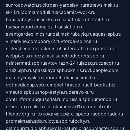
sunroadwatch.ru
citroen-yaroslavl.ru
ratnews.msk.ru
sk-if.ru
joomlamoduli.ru
academic-work.ru
bananaboys.ru
sanekua.ru
lianafrukt.ru
beta43.ru
tucsonwoori.com
alex-translation.ru
avantgardeclinics.ru
noel.msk.ru
buylq.ru
aquas-spb.ru
vilnerivne.com
bobry-2.ru
vtoroe-solnce.ru
nickysheen.ru
clockmir.ru
huntercraft.ru
стройокт.рф
webpixels.ru
pczz.msk.su
petrodvorets.spb.ru
nsintermed.spb.ru
avtovirazh-24.ru
jazzq.ru
czecot.ru
cruizi.spb.ru
spasskaya.spb.ru
kniris.ru
vkpeople.com
maminy-mysli.ru
arionorel.ru
khuseniosif.ru
dotmediacup.spb.ru
mebel-tiraspol.ru
all-books.biz
vmauto.spb.ru
shop-astyle.ru
derevo-s.ru
contrinform.ru
gutserial.ru
mdrussia.spb.ru
monod.ru
refine.org.ru
uk-krein.ru
kamensk61.ru
zooclub.info
filonov.org.ru
технокамск.рф
ra-spectr.ru
ooodriada.ru
promelmash.spb.ru
ixtys.spb.ru
fccity.ru
glamourstudio.spb.ru
kola-nature.org
spbmaster.spb.ru