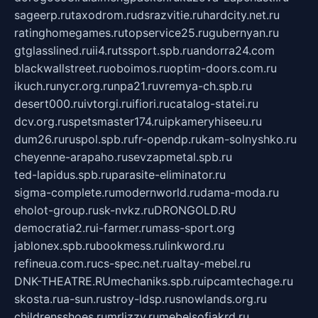
sageerp.ru
taxodrom.ru
dsrazvitie.ru
hardcity.net.ru
ratinghomegames.ru
topservice25.ru
gubernyan.ru
gtglasslined.ru
ii4.ru
tssport.spb.ru
andorra24.com
blackwallstreet.ru
oboimos.ru
optim-doors.com.ru
ikuch.ru
nycr.org.ru
npa21.ru
vremya-ch.spb.ru
desert000.ru
ivtorgi.ru
ifiori.ru
catalog-statei.ru
dcv.org.ru
spetsmaster174.ru
ipkameryhiseeu.ru
dum26.ru
ruspol.spb.ru
fr-opendp.ru
kam-solnyshko.ru
cheyenne-arapaho.ru
sevzapmetal.spb.ru
ted-lapidus.spb.ru
parasite-eliminator.ru
sigma-complete.ru
modernworld.ru
dama-moda.ru
eholot-group.ru
sk-nvkz.ru
DRONGOLD.RU
democratia2.ru
i-farmer.ru
mass-sport.org
jablonex.spb.ru
bookmess.ru
linkword.ru
refineua.com.ru
cs-spec.net.ru
altay-mebel.ru
DNK-THEATRE.RU
mechaniks.spb.ru
ipcamtechage.ru
skosta.ru
a-sun.ru
stroy-ldsp.ru
snowlands.org.ru
childrensshoes.ru
mrlizzy.ru
mebelsofiakrd.ru