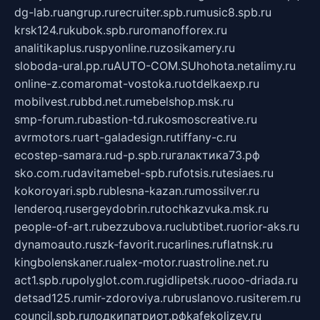
dg-lab.ru
angrup.ru
recruiter.spb.ru
music8.spb.ru
krsk124.ru
kubok.spb.ru
romanofforex.ru
analitikaplus.ru
spyonline.ru
zosikamery.ru
sloboda-ural.pp.ru
AUTO-COM.SU
hohota.net
alimy.ru
online-z.com
aromat-vostoka.ru
otdelkaexp.ru
mobilvest.ru
bbd.net.ru
mebelshop.msk.ru
smp-forum.ru
bastion-td.ru
kosmoscreative.ru
avrmotors.ru
art-galadesign.ru
tiffany-c.ru
ecostep-samara.ru
d-p.spb.ru
галактика73.рф
sko.com.ru
davitamebel-spb.ru
fotsis.ru
tesiaes.ru
kokoroyari.spb.ru
blesna-kazan.ru
mossilver.ru
lenderoq.ru
sergeydobrin.ru
tochkazvuka.msk.ru
people-of-art.ru
bezzubova.ru
clubtibet.ru
orior-aks.ru
dynamoauto.ru
szk-favorit.ru
carlines.ru
flatnsk.ru
kingbolenskaner.ru
alex-motor.ru
astroline.net.ru
act1.spb.ru
polyglot.com.ru
gidlipetsk.ru
ooo-driada.ru
detsad125.ru
mir-zdoroviya.ru
bruslanovo.ru
siterem.ru
council.spb.ru
лодкипатриот.рф
kafekolizey.ru