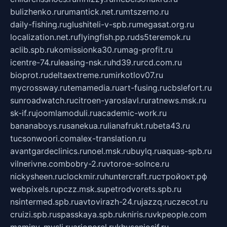
bulizhenko.ru
rumantick.net.ru
mtszerno.ru
daily-fishing.ru
glushiteli-v-spb.ru
megasat.org.ru
localization.net.ru
flyingfish.pp.ru
ds5teremok.ru
aclib.spb.ru
komissionka30.ru
mag-profit.ru
icentre-74.ru
leasing-nsk.ru
hd39.ru
rcd.com.ru
bioprot.ru
deltaextreme.ru
mirkotlov07.ru
mycrossway.ru
temamedia.ru
art-fusing.ru
cbslefort.ru
sunroadwatch.ru
citroen-yaroslavl.ru
ratnews.msk.ru
sk-if.ru
joomlamoduli.ru
academic-work.ru
bananaboys.ru
sanekua.ru
lianafrukt.ru
beta43.ru
tucsonwoori.com
alex-translation.ru
avantgardeclinics.ru
noel.msk.ru
buylq.ru
aquas-spb.ru
vilnerivne.com
bobry-2.ru
vtoroe-solnce.ru
nickysheen.ru
clockmir.ru
huntercraft.ru
стройокт.рф
webpixels.ru
pczz.msk.su
petrodvorets.spb.ru
nsintermed.spb.ru
avtovirazh-24.ru
jazzq.ru
czecot.ru
cruizi.spb.ru
spasskaya.spb.ru
kniris.ru
vkpeople.com
maminy-mysli.ru
arionorel.ru
khuseniosif.ru