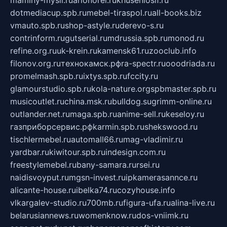
dotmediacup.spb.ru
mebel-tiraspol.ru
all-books.biz
vmauto.spb.ru
shop-astyle.ru
derevo-s.ru
contrinform.ru
gutserial.ru
mdrussia.spb.ru
monod.ru
refine.org.ru
uk-krein.ru
kamensk61.ru
zooclub.info
filonov.org.ru
технокамск.рф
ra-spectr.ru
ooodriada.ru
promelmash.spb.ru
ixtys.spb.ru
fccity.ru
glamourstudio.spb.ru
kola-nature.org
spbmaster.spb.ru
musicoutlet.ru
china.msk.ru
bulldog.su
grimm-online.ru
outlander.net.ru
maga.spb.ru
anime-sell.ru
keseloy.ru
газприборсервис.рф
karmin.spb.ru
shekswood.ru
tischlermebel.ru
automall66.ru
mag-vladimir.ru
yardbar.ru
kiwitour.spb.ru
indesign.com.ru
freestylemebel.ru
bany-samara.ru
rsei.ru
naidisvoyput.ru
mgsn-invest.ru
ipkamerasannce.ru
alicante-house.ru
ibelka74.ru
cozyhouse.info
vlkargalev-studio.ru
700mb.ru
figura-ufa.ru
alina-live.ru
belarusiannews.ru
womenknow.ru
dos-vniimk.ru