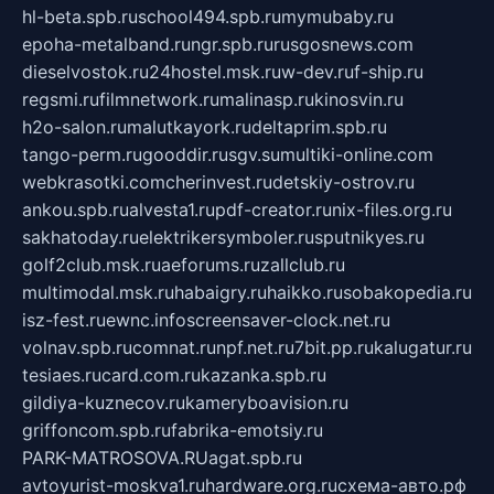
hl-beta.spb.ru
school494.spb.ru
mymubaby.ru
epoha-metalband.ru
ngr.spb.ru
rusgosnews.com
dieselvostok.ru
24hostel.msk.ru
w-dev.ru
f-ship.ru
regsmi.ru
filmnetwork.ru
malinasp.ru
kinosvin.ru
h2o-salon.ru
malutkayork.ru
deltaprim.spb.ru
tango-perm.ru
gooddir.ru
sgv.su
multiki-online.com
webkrasotki.com
cherinvest.ru
detskiy-ostrov.ru
ankou.spb.ru
alvesta1.ru
pdf-creator.ru
nix-files.org.ru
sakhatoday.ru
elektrikersymboler.ru
sputnikyes.ru
golf2club.msk.ru
aeforums.ru
zallclub.ru
multimodal.msk.ru
habaigry.ru
haikko.ru
sobakopedia.ru
isz-fest.ru
ewnc.info
screensaver-clock.net.ru
volnav.spb.ru
comnat.ru
npf.net.ru
7bit.pp.ru
kalugatur.ru
tesiaes.ru
card.com.ru
kazanka.spb.ru
gildiya-kuznecov.ru
kameryboavision.ru
griffoncom.spb.ru
fabrika-emotsiy.ru
PARK-MATROSOVA.RU
agat.spb.ru
avtoyurist-moskva1.ru
hardware.org.ru
схема-авто.рф