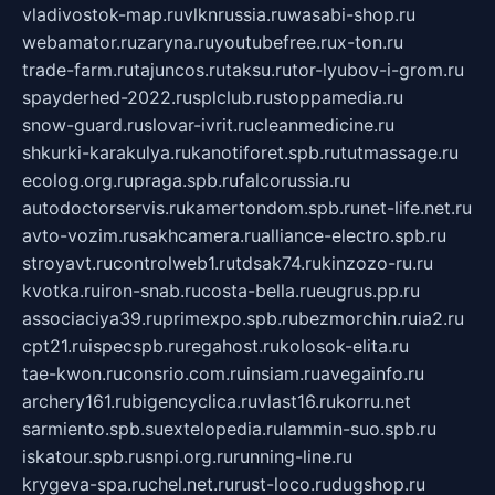
vladivostok-map.ru
vlknrussia.ru
wasabi-shop.ru
webamator.ru
zaryna.ru
youtubefree.ru
x-ton.ru
trade-farm.ru
tajuncos.ru
taksu.ru
tor-lyubov-i-grom.ru
spayderhed-2022.ru
splclub.ru
stoppamedia.ru
snow-guard.ru
slovar-ivrit.ru
cleanmedicine.ru
shkurki-karakulya.ru
kanotiforet.spb.ru
tutmassage.ru
ecolog.org.ru
praga.spb.ru
falcorussia.ru
autodoctorservis.ru
kamertondom.spb.ru
net-life.net.ru
avto-vozim.ru
sakhcamera.ru
alliance-electro.spb.ru
stroyavt.ru
controlweb1.ru
tdsak74.ru
kinzozo-ru.ru
kvotka.ru
iron-snab.ru
costa-bella.ru
eugrus.pp.ru
associaciya39.ru
primexpo.spb.ru
bezmorchin.ru
ia2.ru
cpt21.ru
ispecspb.ru
regahost.ru
kolosok-elita.ru
tae-kwon.ru
consrio.com.ru
insiam.ru
avegainfo.ru
archery161.ru
bigencyclica.ru
vlast16.ru
korru.net
sarmiento.spb.su
extelopedia.ru
lammin-suo.spb.ru
iskatour.spb.ru
snpi.org.ru
running-line.ru
krygeva-spa.ru
chel.net.ru
rust-loco.ru
dugshop.ru