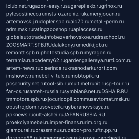
iclub.net.ru
gazon-easy.ru
sugarepilekb.ru
grinox.ru
pylesostineco.ru
msts-ozarenie.ru
kameryjooan.ru
artemovskij.ru
dopler.spb.ru
aid70.ru
metall-perm.ru
ndm.msk.ru
ratingzooshop.ru
apiaccess.ru
globalautotrade.info
bezverhovskoe.ru
drsschool.ru
ZOOSMART.SPB.RU
dalakony.ru
medikijob.ru
remontt.spb.ru
photostudia.spb.ru
myragon.ru
terramia.ru
academy62.ru
gardengallereya.ru
rti.com.ru
artem-news.ru
biserinca.ru
krasnodarkurort.com
imshowtv.ru
mebel-v-tule.ru
mobtopik.ru
pcsecurity.net.ru
tool-sib.ru
multimetrunit.ru
sp-tour.ru
fan-cs.ru
santeh-russia.ru
symbian9.net.ru
DSHAIR.RU
tmmotors.spb.ru
xjocuricopii.com
musavtomat.msk.ru
obustrojdom.ru
sovetcik.ru
ybaranovskaya.ru
ppknews.ru
cult-alshei.ru
JAPANRUSSIA.RU
proekciyamebel.ru
imper-finans.ru
rim.org.ru
glamourai.ru
brassminus.ru
zabor-pro.ru
ftn.pp.ru
dorogoe58.ru
laimengpacker.ru
kuzova-zapchasti.ru