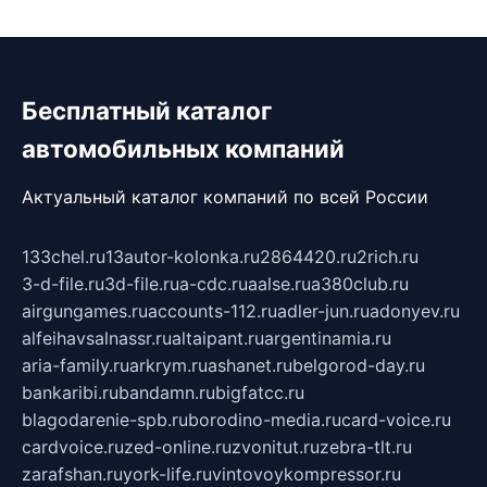
Бесплатный каталог
автомобильных компаний
Актуальный каталог компаний по всей России
133chel.ru
13autor-kolonka.ru
2864420.ru
2rich.ru
3-d-file.ru
3d-file.ru
a-cdc.ru
aalse.ru
a380club.ru
airgungames.ru
accounts-112.ru
adler-jun.ru
adonyev.ru
alfeihavsalnassr.ru
altaipant.ru
argentinamia.ru
aria-family.ru
arkrym.ru
ashanet.ru
belgorod-day.ru
bankaribi.ru
bandamn.ru
bigfatcc.ru
blagodarenie-spb.ru
borodino-media.ru
card-voice.ru
cardvoice.ru
zed-online.ru
zvonitut.ru
zebra-tlt.ru
zarafshan.ru
york-life.ru
vintovoykompressor.ru