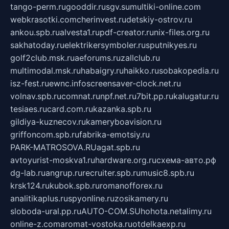
tango-perm.ru
gooddir.ru
sgv.su
multiki-online.com
webkrasotki.com
cherinvest.ru
detskiy-ostrov.ru
ankou.spb.ru
alvesta1.ru
pdf-creator.ru
nix-files.org.ru
sakhatoday.ru
elektrikersymboler.ru
sputnikyes.ru
golf2club.msk.ru
aeforums.ru
zallclub.ru
multimodal.msk.ru
habaigry.ru
haikko.ru
sobakopedia.ru
isz-fest.ru
ewnc.info
screensaver-clock.net.ru
volnav.spb.ru
comnat.ru
npf.net.ru
7bit.pp.ru
kalugatur.ru
tesiaes.ru
card.com.ru
kazanka.spb.ru
gildiya-kuznecov.ru
kameryboavision.ru
griffoncom.spb.ru
fabrika-emotsiy.ru
PARK-MATROSOVA.RU
agat.spb.ru
avtoyurist-moskva1.ru
hardware.org.ru
схема-авто.рф
dg-lab.ru
angrup.ru
recruiter.spb.ru
music8.spb.ru
krsk124.ru
kubok.spb.ru
romanofforex.ru
analitikaplus.ru
spyonline.ru
zosikamery.ru
sloboda-ural.pp.ru
AUTO-COM.SU
hohota.net
alimy.ru
online-z.com
aromat-vostoka.ru
otdelkaexp.ru