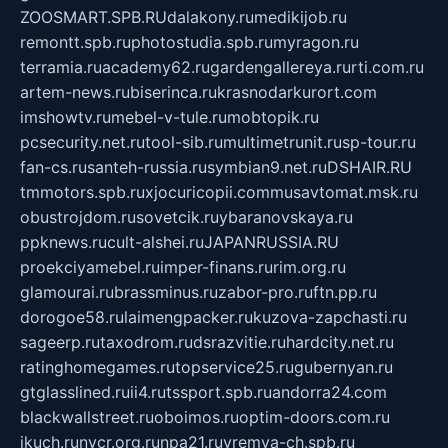
ZOOSMART.SPB.RU
dalakony.ru
medikijob.ru
remontt.spb.ru
photostudia.spb.ru
myragon.ru
terramia.ru
academy62.ru
gardengallereya.ru
rti.com.ru
artem-news.ru
biserinca.ru
krasnodarkurort.com
imshowtv.ru
mebel-v-tule.ru
mobtopik.ru
pcsecurity.net.ru
tool-sib.ru
multimetrunit.ru
sp-tour.ru
fan-cs.ru
santeh-russia.ru
symbian9.net.ru
DSHAIR.RU
tmmotors.spb.ru
xjocuricopii.com
musavtomat.msk.ru
obustrojdom.ru
sovetcik.ru
ybaranovskaya.ru
ppknews.ru
cult-alshei.ru
JAPANRUSSIA.RU
proekciyamebel.ru
imper-finans.ru
rim.org.ru
glamourai.ru
brassminus.ru
zabor-pro.ru
ftn.pp.ru
dorogoe58.ru
laimengpacker.ru
kuzova-zapchasti.ru
sageerp.ru
taxodrom.ru
dsrazvitie.ru
hardcity.net.ru
ratinghomegames.ru
topservice25.ru
gubernyan.ru
gtglasslined.ru
ii4.ru
tssport.spb.ru
andorra24.com
blackwallstreet.ru
oboimos.ru
optim-doors.com.ru
ikuch.ru
nycr.org.ru
npa21.ru
vremya-ch.spb.ru