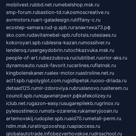
mobilvest.ru
bbd.net.ru
mebelshop.msk.ru
smp-forum.ru
bastion-td.ru
kosmoscreative.ru
avrmotors.ru
art-galadesign.ru
tiffany-c.ru
ecostep-samara.ru
d-p.spb.ru
галактика73.рф
sko.com.ru
davitamebel-spb.ru
fotsis.ru
tesiaes.ru
kokoroyari.spb.ru
blesna-kazan.ru
mossilver.ru
lenderoq.ru
sergeydobrin.ru
tochkazvuka.msk.ru
people-of-art.ru
bezzubova.ru
clubtibet.ru
orior-aks.ru
dynamoauto.ru
szk-favorit.ru
carlines.ru
flatnsk.ru
kingbolenskaner.ru
alex-motor.ru
astroline.net.ru
act1.spb.ru
polyglot.com.ru
gidlipetsk.ru
ooo-driada.ru
detsad125.ru
mir-zdoroviya.ru
bruslanovo.ru
siterem.ru
council.spb.ru
лодкипатриот.рф
kafekolizey.ru
iclub.net.ru
gazon-easy.ru
sugarepilekb.ru
grinox.ru
pylesostineco.ru
msts-ozarenie.ru
kameryjooan.ru
artemovskij.ru
dopler.spb.ru
aid70.ru
metall-perm.ru
ndm.msk.ru
ratingzooshop.ru
apiaccess.ru
globalautotrade.info
bezverhovskoe.ru
drsschool.ru