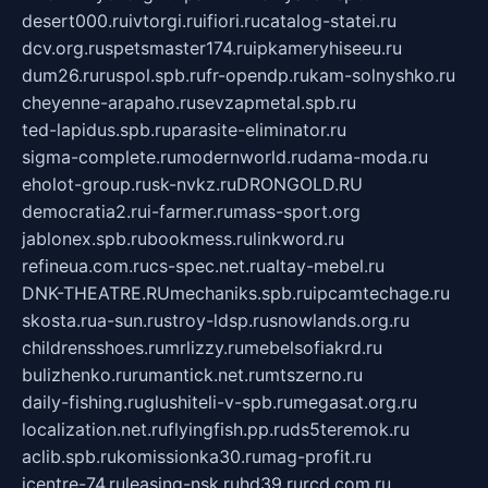
desert000.ru
ivtorgi.ru
ifiori.ru
catalog-statei.ru
dcv.org.ru
spetsmaster174.ru
ipkameryhiseeu.ru
dum26.ru
ruspol.spb.ru
fr-opendp.ru
kam-solnyshko.ru
cheyenne-arapaho.ru
sevzapmetal.spb.ru
ted-lapidus.spb.ru
parasite-eliminator.ru
sigma-complete.ru
modernworld.ru
dama-moda.ru
eholot-group.ru
sk-nvkz.ru
DRONGOLD.RU
democratia2.ru
i-farmer.ru
mass-sport.org
jablonex.spb.ru
bookmess.ru
linkword.ru
refineua.com.ru
cs-spec.net.ru
altay-mebel.ru
DNK-THEATRE.RU
mechaniks.spb.ru
ipcamtechage.ru
skosta.ru
a-sun.ru
stroy-ldsp.ru
snowlands.org.ru
childrensshoes.ru
mrlizzy.ru
mebelsofiakrd.ru
bulizhenko.ru
rumantick.net.ru
mtszerno.ru
daily-fishing.ru
glushiteli-v-spb.ru
megasat.org.ru
localization.net.ru
flyingfish.pp.ru
ds5teremok.ru
aclib.spb.ru
komissionka30.ru
mag-profit.ru
icentre-74.ru
leasing-nsk.ru
hd39.ru
rcd.com.ru