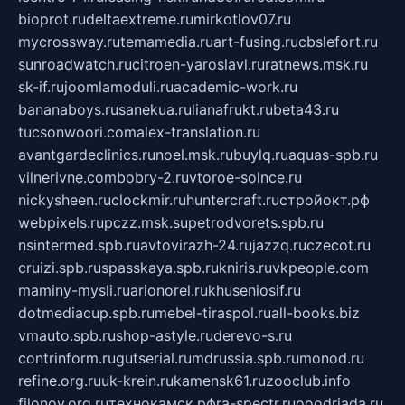
bioprot.ru
deltaextreme.ru
mirkotlov07.ru
mycrossway.ru
temamedia.ru
art-fusing.ru
cbslefort.ru
sunroadwatch.ru
citroen-yaroslavl.ru
ratnews.msk.ru
sk-if.ru
joomlamoduli.ru
academic-work.ru
bananaboys.ru
sanekua.ru
lianafrukt.ru
beta43.ru
tucsonwoori.com
alex-translation.ru
avantgardeclinics.ru
noel.msk.ru
buylq.ru
aquas-spb.ru
vilnerivne.com
bobry-2.ru
vtoroe-solnce.ru
nickysheen.ru
clockmir.ru
huntercraft.ru
стройокт.рф
webpixels.ru
pczz.msk.su
petrodvorets.spb.ru
nsintermed.spb.ru
avtovirazh-24.ru
jazzq.ru
czecot.ru
cruizi.spb.ru
spasskaya.spb.ru
kniris.ru
vkpeople.com
maminy-mysli.ru
arionorel.ru
khuseniosif.ru
dotmediacup.spb.ru
mebel-tiraspol.ru
all-books.biz
vmauto.spb.ru
shop-astyle.ru
derevo-s.ru
contrinform.ru
gutserial.ru
mdrussia.spb.ru
monod.ru
refine.org.ru
uk-krein.ru
kamensk61.ru
zooclub.info
filonov.org.ru
технокамск.рф
ra-spectr.ru
ooodriada.ru