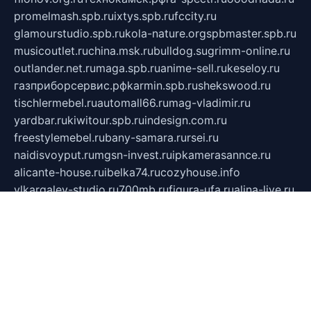
promelmash.spb.ru
ixtys.spb.ru
fccity.ru
glamourstudio.spb.ru
kola-nature.org
spbmaster.spb.ru
musicoutlet.ru
china.msk.ru
bulldog.su
grimm-online.ru
outlander.net.ru
maga.spb.ru
anime-sell.ru
keseloy.ru
газприборсервис.рф
karmin.spb.ru
shekswood.ru
tischlermebel.ru
automall66.ru
mag-vladimir.ru
yardbar.ru
kiwitour.spb.ru
indesign.com.ru
freestylemebel.ru
bany-samara.ru
rsei.ru
naidisvoyput.ru
mgsn-invest.ru
ipkamerasannce.ru
alicante-house.ru
ibelka74.ru
cozyhouse.info
vlkargalev-studio.ru
700mb.ru
figura-ufa.ru
alina-live.ru
belarusiannews.ru
womenknow.ru
dos-vniimk.ru
sega.net.ru
dv.net.ru
phenomenonsofhistory.com
telesputnik.net.ru
wall.pp.ru
pylesosroidmi.ru
gtc-clan.ru
cligs.ru
bibikazap.ru
popova.org.ru
netwhistler.spb.ru
bellvil.ru
bonzon.ru
iss-vladik.ru
defiparis.net.ru
las-gryzas.ru
amku.ru