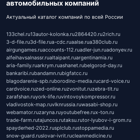
автомобильных компаний
Актуальный каталог компаний по всей России
133chel.ru
13autor-kolonka.ru
2864420.ru
2rich.ru
3-d-file.ru
3d-file.ru
a-cdc.ru
aalse.ru
a380club.ru
airgungames.ru
accounts-112.ru
adler-jun.ru
adonyev.ru
alfeihavsalnassr.ru
altaipant.ru
argentinamia.ru
aria-family.ru
arkrym.ru
ashanet.ru
belgorod-day.ru
bankaribi.ru
bandamn.ru
bigfatcc.ru
blagodarenie-spb.ru
borodino-media.ru
card-voice.ru
cardvoice.ru
zed-online.ru
zvonitut.ru
zebra-tlt.ru
zarafshan.ru
york-life.ru
vintovoykompressor.ru
vladivostok-map.ru
vlknrussia.ru
wasabi-shop.ru
webamator.ru
zaryna.ru
youtubefree.ru
x-ton.ru
trade-farm.ru
tajuncos.ru
taksu.ru
tor-lyubov-i-grom.ru
spayderhed-2022.ru
splclub.ru
stoppamedia.ru
snow-guard.ru
slovar-ivrit.ru
cleanmedicine.ru