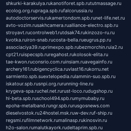
shkurki-karakulya.ru
kanotiforet.spb.ru
tutmassage.ru
ecolog.org.ru
praga.spb.ru
falcorussia.ru
autodoctorservis.ru
kamertondom.spb.ru
net-life.net.ru
avto-vozim.ru
sakhcamera.ru
alliance-electro.spb.ru
stroyavt.ru
controlweb1.ru
tdsak74.ru
kinzozo-ru.ru
kvotka.ru
iron-snab.ru
costa-bella.ru
eugrus.pp.ru
associaciya39.ru
primexpo.spb.ru
bezmorchin.ru
ia2.ru
cpt21.ru
ispecspb.ru
regahost.ru
kolosok-elita.ru
tae-kwon.ru
consrio.com.ru
insiam.ru
avegainfo.ru
archery161.ru
bigencyclica.ru
vlast16.ru
korru.net
sarmiento.spb.su
extelopedia.ru
lammin-suo.spb.ru
iskatour.spb.ru
snpi.org.ru
running-line.ru
krygeva-spa.ru
chel.net.ru
rust-loco.ru
dugshop.ru
hl-beta.spb.ru
school494.spb.ru
mymubaby.ru
epoha-metalband.ru
ngr.spb.ru
rusgosnews.com
dieselvostok.ru
24hostel.msk.ru
w-dev.ru
f-ship.ru
regsmi.ru
filmnetwork.ru
malinasp.ru
kinosvin.ru
h2o-salon.ru
malutkayork.ru
deltaprim.spb.ru