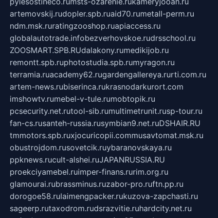
pylesostineco.ru
msts-ozarenie.ru
kameryjooan.ru
artemovskij.ru
dopler.spb.ru
aid70.ru
metall-perm.ru
ndm.msk.ru
ratingzooshop.ru
apiaccess.ru
globalautotrade.info
bezverhovskoe.ru
drsschool.ru
ZOOSMART.SPB.RU
dalakony.ru
medikijob.ru
remontt.spb.ru
photostudia.spb.ru
myragon.ru
terramia.ru
academy62.ru
gardengallereya.ru
rti.com.ru
artem-news.ru
biserinca.ru
krasnodarkurort.com
imshowtv.ru
mebel-v-tule.ru
mobtopik.ru
pcsecurity.net.ru
tool-sib.ru
multimetrunit.ru
sp-tour.ru
fan-cs.ru
santeh-russia.ru
symbian9.net.ru
DSHAIR.RU
tmmotors.spb.ru
xjocuricopii.com
musavtomat.msk.ru
obustrojdom.ru
sovetcik.ru
ybaranovskaya.ru
ppknews.ru
cult-alshei.ru
JAPANRUSSIA.RU
proekciyamebel.ru
imper-finans.ru
rim.org.ru
glamourai.ru
brassminus.ru
zabor-pro.ru
ftn.pp.ru
dorogoe58.ru
laimengpacker.ru
kuzova-zapchasti.ru
sageerp.ru
taxodrom.ru
dsrazvitie.ru
hardcity.net.ru