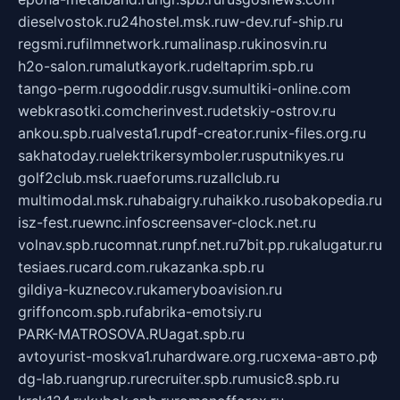
dieselvostok.ru
24hostel.msk.ru
w-dev.ru
f-ship.ru
regsmi.ru
filmnetwork.ru
malinasp.ru
kinosvin.ru
h2o-salon.ru
malutkayork.ru
deltaprim.spb.ru
tango-perm.ru
gooddir.ru
sgv.su
multiki-online.com
webkrasotki.com
cherinvest.ru
detskiy-ostrov.ru
ankou.spb.ru
alvesta1.ru
pdf-creator.ru
nix-files.org.ru
sakhatoday.ru
elektrikersymboler.ru
sputnikyes.ru
golf2club.msk.ru
aeforums.ru
zallclub.ru
multimodal.msk.ru
habaigry.ru
haikko.ru
sobakopedia.ru
isz-fest.ru
ewnc.info
screensaver-clock.net.ru
volnav.spb.ru
comnat.ru
npf.net.ru
7bit.pp.ru
kalugatur.ru
tesiaes.ru
card.com.ru
kazanka.spb.ru
gildiya-kuznecov.ru
kameryboavision.ru
griffoncom.spb.ru
fabrika-emotsiy.ru
PARK-MATROSOVA.RU
agat.spb.ru
avtoyurist-moskva1.ru
hardware.org.ru
схема-авто.рф
dg-lab.ru
angrup.ru
recruiter.spb.ru
music8.spb.ru