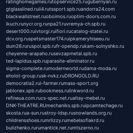
ratinghomegames.ru
topservice25.ru
gubernyan.ru
gtglasslined.ru
ii4.ru
tssport.spb.ru
andorra24.com
blackwallstreet.ru
oboimos.ru
optim-doors.com.ru
ikuch.ru
nycr.org.ru
npa21.ru
vremya-ch.spb.ru
desert000.ru
ivtorgi.ru
ifiori.ru
catalog-statei.ru
dcv.org.ru
spetsmaster174.ru
ipkameryhiseeu.ru
dum26.ru
ruspol.spb.ru
fr-opendp.ru
kam-solnyshko.ru
cheyenne-arapaho.ru
sevzapmetal.spb.ru
ted-lapidus.spb.ru
parasite-eliminator.ru
sigma-complete.ru
modernworld.ru
dama-moda.ru
eholot-group.ru
sk-nvkz.ru
DRONGOLD.RU
democratia2.ru
i-farmer.ru
mass-sport.org
jablonex.spb.ru
bookmess.ru
linkword.ru
refineua.com.ru
cs-spec.net.ru
altay-mebel.ru
DNK-THEATRE.RU
mechaniks.spb.ru
ipcamtechage.ru
skosta.ru
a-sun.ru
stroy-ldsp.ru
snowlands.org.ru
childrensshoes.ru
mrlizzy.ru
mebelsofiakrd.ru
bulizhenko.ru
rumantick.net.ru
mtszerno.ru