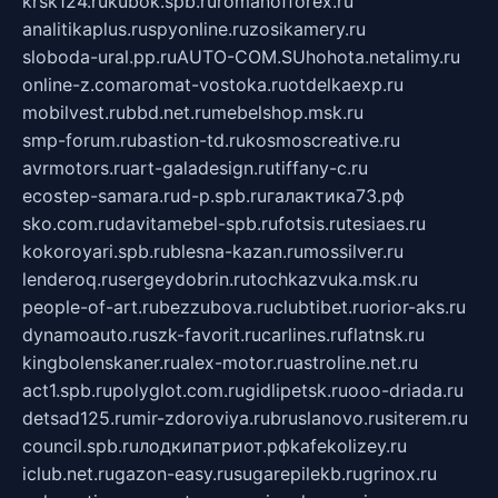
krsk124.ru
kubok.spb.ru
romanofforex.ru
analitikaplus.ru
spyonline.ru
zosikamery.ru
sloboda-ural.pp.ru
AUTO-COM.SU
hohota.net
alimy.ru
online-z.com
aromat-vostoka.ru
otdelkaexp.ru
mobilvest.ru
bbd.net.ru
mebelshop.msk.ru
smp-forum.ru
bastion-td.ru
kosmoscreative.ru
avrmotors.ru
art-galadesign.ru
tiffany-c.ru
ecostep-samara.ru
d-p.spb.ru
галактика73.рф
sko.com.ru
davitamebel-spb.ru
fotsis.ru
tesiaes.ru
kokoroyari.spb.ru
blesna-kazan.ru
mossilver.ru
lenderoq.ru
sergeydobrin.ru
tochkazvuka.msk.ru
people-of-art.ru
bezzubova.ru
clubtibet.ru
orior-aks.ru
dynamoauto.ru
szk-favorit.ru
carlines.ru
flatnsk.ru
kingbolenskaner.ru
alex-motor.ru
astroline.net.ru
act1.spb.ru
polyglot.com.ru
gidlipetsk.ru
ooo-driada.ru
detsad125.ru
mir-zdoroviya.ru
bruslanovo.ru
siterem.ru
council.spb.ru
лодкипатриот.рф
kafekolizey.ru
iclub.net.ru
gazon-easy.ru
sugarepilekb.ru
grinox.ru