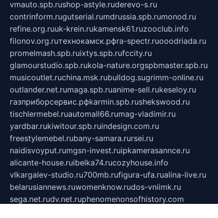
vmauto.spb.ru
shop-astyle.ru
derevo-s.ru
contrinform.ru
gutserial.ru
mdrussia.spb.ru
monod.ru
refine.org.ru
uk-krein.ru
kamensk61.ru
zooclub.info
filonov.org.ru
технокамск.рф
ra-spectr.ru
ooodriada.ru
promelmash.spb.ru
ixtys.spb.ru
fccity.ru
glamourstudio.spb.ru
kola-nature.org
spbmaster.spb.ru
musicoutlet.ru
china.msk.ru
bulldog.su
grimm-online.ru
outlander.net.ru
maga.spb.ru
anime-sell.ru
keseloy.ru
газприборсервис.рф
karmin.spb.ru
shekswood.ru
tischlermebel.ru
automall66.ru
mag-vladimir.ru
yardbar.ru
kiwitour.spb.ru
indesign.com.ru
freestylemebel.ru
bany-samara.ru
rsei.ru
naidisvoyput.ru
mgsn-invest.ru
ipkamerasannce.ru
alicante-house.ru
ibelka74.ru
cozyhouse.info
vlkargalev-studio.ru
700mb.ru
figura-ufa.ru
alina-live.ru
belarusiannews.ru
womenknow.ru
dos-vniimk.ru
sega.net.ru
dv.net.ru
phenomenonsofhistory.com
telesputnik.net.ru
wall.pp.ru
pylesosroidmi.ru