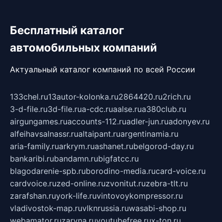
Бесплатный каталог
автомобильных компаний
Актуальный каталог компаний по всей России
133chel.ru
13autor-kolonka.ru
2864420.ru
2rich.ru
3-d-file.ru
3d-file.ru
a-cdc.ru
aalse.ru
a380club.ru
airgungames.ru
accounts-112.ru
adler-jun.ru
adonyev.ru
alfeihavsalnassr.ru
altaipant.ru
argentinamia.ru
aria-family.ru
arkrym.ru
ashanet.ru
belgorod-day.ru
bankaribi.ru
bandamn.ru
bigfatcc.ru
blagodarenie-spb.ru
borodino-media.ru
card-voice.ru
cardvoice.ru
zed-online.ru
zvonitut.ru
zebra-tlt.ru
zarafshan.ru
york-life.ru
vintovoykompressor.ru
vladivostok-map.ru
vlknrussia.ru
wasabi-shop.ru
webamator.ru
zaryna.ru
youtubefree.ru
x-ton.ru