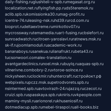
daily-fishing.ru
glushiteli-v-spb.ru
megasat.org.ru
localization.net.ru
flyingfish.pp.ru
ds5teremok.ru
aclib.spb.ru
komissionka30.ru
mag-profit.ru
icentre-74.ru
leasing-nsk.ru
hd39.ru
rcd.com.ru
bioprot.ru
deltaextreme.ru
mirkotlov07.ru
mycrossway.ru
temamedia.ru
art-fusing.ru
cbslefort.ru
sunroadwatch.ru
citroen-yaroslavl.ru
ratnews.msk.ru
sk-if.ru
joomlamoduli.ru
academic-work.ru
bananaboys.ru
sanekua.ru
lianafrukt.ru
beta43.ru
tucsonwoori.com
alex-translation.ru
avantgardeclinics.ru
noel.msk.ru
buylq.ru
aquas-spb.ru
vilnerivne.com
bobry-2.ru
vtoroe-solnce.ru
nickysheen.ru
clockmir.ru
huntercraft.ru
стройокт.рф
webpixels.ru
pczz.msk.su
petrodvorets.spb.ru
nsintermed.spb.ru
avtovirazh-24.ru
jazzq.ru
czecot.ru
cruizi.spb.ru
spasskaya.spb.ru
kniris.ru
vkpeople.com
maminy-mysli.ru
arionorel.ru
khuseniosif.ru
dotmediacup.spb.ru
mebel-tiraspol.ru
all-books.biz