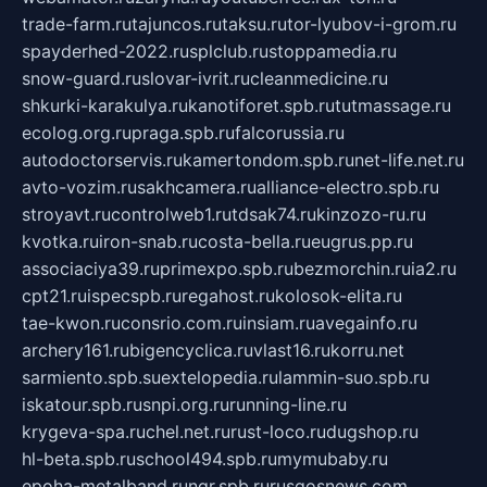
trade-farm.ru
tajuncos.ru
taksu.ru
tor-lyubov-i-grom.ru
spayderhed-2022.ru
splclub.ru
stoppamedia.ru
snow-guard.ru
slovar-ivrit.ru
cleanmedicine.ru
shkurki-karakulya.ru
kanotiforet.spb.ru
tutmassage.ru
ecolog.org.ru
praga.spb.ru
falcorussia.ru
autodoctorservis.ru
kamertondom.spb.ru
net-life.net.ru
avto-vozim.ru
sakhcamera.ru
alliance-electro.spb.ru
stroyavt.ru
controlweb1.ru
tdsak74.ru
kinzozo-ru.ru
kvotka.ru
iron-snab.ru
costa-bella.ru
eugrus.pp.ru
associaciya39.ru
primexpo.spb.ru
bezmorchin.ru
ia2.ru
cpt21.ru
ispecspb.ru
regahost.ru
kolosok-elita.ru
tae-kwon.ru
consrio.com.ru
insiam.ru
avegainfo.ru
archery161.ru
bigencyclica.ru
vlast16.ru
korru.net
sarmiento.spb.su
extelopedia.ru
lammin-suo.spb.ru
iskatour.spb.ru
snpi.org.ru
running-line.ru
krygeva-spa.ru
chel.net.ru
rust-loco.ru
dugshop.ru
hl-beta.spb.ru
school494.spb.ru
mymubaby.ru
epoha-metalband.ru
ngr.spb.ru
rusgosnews.com